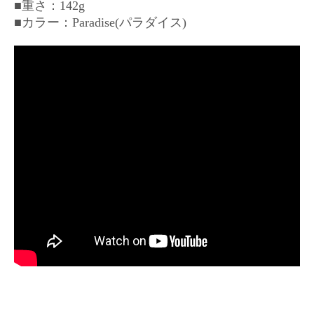
■重さ：142g
■カラー：Paradise(パラダイス)