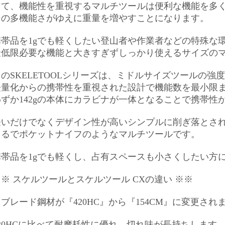
さて、機能性を重視するマルチツールは便利な機能を多
その多機能さがゆえに重量を増やすことになります。
携帯品を1gでも軽くしたい登山者や作業者などの特殊な
最低限必要な機能と大きすぎずしっかり使えるサイズの
このSKELETOOLシリーズは、ミドルサイズツールの強
軽量化からの携帯性を重視された設計で機能数を最小限
わずか142gの本体にカラビナが一体となることで携帯性
軽いだけでなくデザイン性が高いシンプルに削ぎ落とさ
まるでポケットナイフのようなマルチツールです。
携帯品を1gでも軽くし、占有スペースも小さくしたい方
※※ スケルツールとスケルツール CX
の違い ※※
ブレード鋼材が『420HC』から『154CM』に変更され
20HCに比べて
耐摩耗性に優れ、切れ味が長持ちします