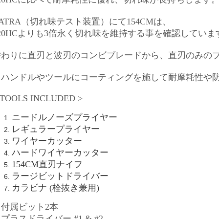
ATRA（切れ味テスト装置）にて154CMは、
420HCよりも3倍永く切れ味を維持する事を確認していま
替わりに直刃と波刃のコンビブレードから、直刃のみの
・ハンドルやツールにコーティングを施して耐摩耗性や
 TOOLS INCLUDED >
ニードルノーズプライヤー
レギュラープライヤー
ワイヤーカッター
ハードワイヤーカッター
154CM直刃ナイフ
ラージビットドライバー
カラビナ (栓抜き兼用)
※付属ビット2本
プラスドライバー #1 & #2