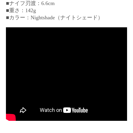
■ナイフ刃渡：6.6cm
■重さ：142g
■カラー：Nightshade（ナイトシェード）