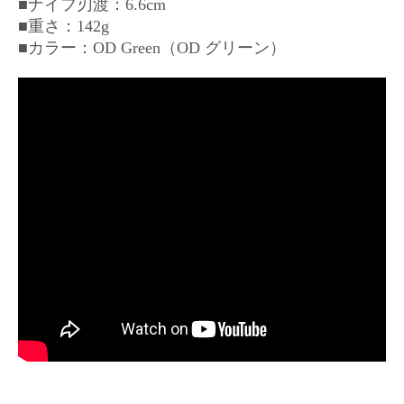
■ナイフ刃渡：6.6cm
■重さ：142g
■カラー：OD Green（OD グリーン）