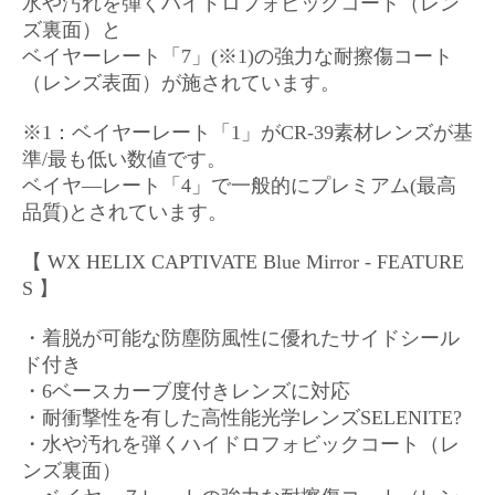
水や汚れを弾くハイドロフォビックコート（レン
ズ裏面）と
ベイヤーレート「
7」(※1)の強力な耐擦傷コート
（レンズ表面）が施されています。
※1：ベイヤーレート「1」が
CR-39素材レンズが基
準/最も低い数値です。
ベイヤ―レート「4」で一般的にプレミアム(最高
品質)とされています。
【 WX HELIX CAPTIVATE Blue Mirror - FEATURE
S
】
・着脱が可能な防塵防風性に優れたサイドシール
ド付き
・6ベースカーブ度付きレンズに対応
・耐衝撃性を有した高性能光学レンズSELENITE?
・水や汚れを弾くハイドロフォビックコート（レ
ンズ裏面）