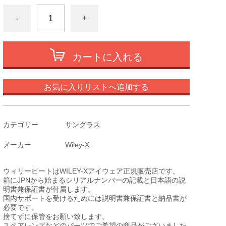
-
+
カートに入れる
お気に入りリストへ追加する
カテゴリー
サングラス
メーカー
Wiley-X
ウィリーピートはWILEY-Xアイウェア正規販売店です。
箱にJPNから始まるシリアルナンバーの記載と日本語の説
明書兼保証書が付属します。
国内サポートを受けるためには説明書兼保証書と納品書が
必要です。
捨てずに保管をお願い致します。
スペアレンズなどのパーツでご希望の商品がございました