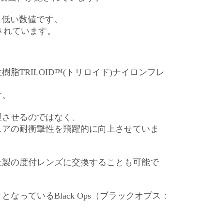
最も低い数値です。
されています。
TRILOID™(トリロイド)ナイロンフレ
す。
理させるのではなく、
ウェアの耐衝撃性を飛躍的に向上させていま
他社製の度付レンズに交換することも可能で
っているBlack Ops（ブラックオプス：