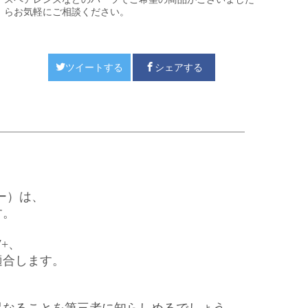
らお気軽にご相談ください。
ツイートする
シェアする
ー）は、
す。
7+、
適合します。