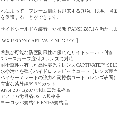
これによって、フレーム側面も飛来する異物、砂埃、強
眼を保護することができます。
サイドシールドを装着した状態でANSI Z87.1を満たし
 WX RECON CAPTIVATE NP GREY
】
・着脱が可能な防塵防風性に優れたサイドシールド付き
・6ベースカーブ度付きレンズに対応
耐衝撃性を有した高性能光学レンズCAPTIVATE™(SELE
・水や汚れを弾くハイドロフォビックコート（レンズ裏
・ベイヤー７レートの強力な耐擦傷コート（レンズ表面
有害な紫外線99.9％カット
ANSI Z87.1(Z87+)米国工業規格品
・アメリカ労働省OSHA規格品
ヨーロッパ規格CE EN166規格品