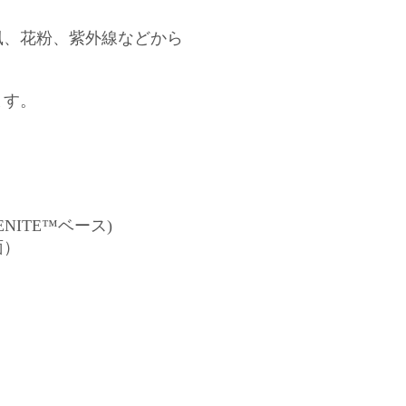
風、花粉、紫外線などから
ます。
NITE™ベース)
面）
）