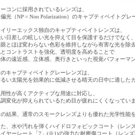
リーコンに採用されている
レンズは、
偏光（NP = Non Polarization）のキャプティベイト
ワイリーエックス独自のキャプティベイトレンズは、
強い日差しの眩しい光を抑えて目を保護するだけでなく
裸眼とほぼ変わらない色彩を維持しながら有害な光を除
色とコントラストを強化、透明度を高めることで
物体の遠近感、立体感、奥行きといった視覚パフォーマ
このキャプティベイトグレーレンズは、
明るい太陽光を効果的に低減させる晴天の日中に適した
汎用性が高くアクティブな用途に対応し、
色調変化が抑えられているため目が疲れにくくなってい
その結果、通常のスモークレンズよりも優れた光学性能
また、
水や汚れを弾くハイドロフォビックコート（レン
ベイヤーレート「
7」(※1)の強力な耐擦傷コート（レン