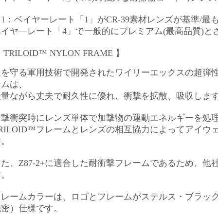
※1：ベイヤーレート「1」が
CR-39素材レンズが基準/
ベイヤ―レート「4」で一般的にプレミアム(最高品質)と
 TRILOID™ NYLON FRAME 】
人を守る軍用技術で開発されたワイリーエックスの超弾性樹脂
ームは、
軽量ながら丈夫で耐久性に優れ、衝撃を拡散、吸収し
ま
加撃衝突時にレンズ単体で加撃物の運動エネルギーを処
TRILOID™フレームとレンズの相互協力によってアイ
す。
また、Z87-2+に適合した耐衝撃フレームであるため、
す。
フレームカラーは、ロゴとフレームがステルス・ブラックとな
隠密）仕様です。