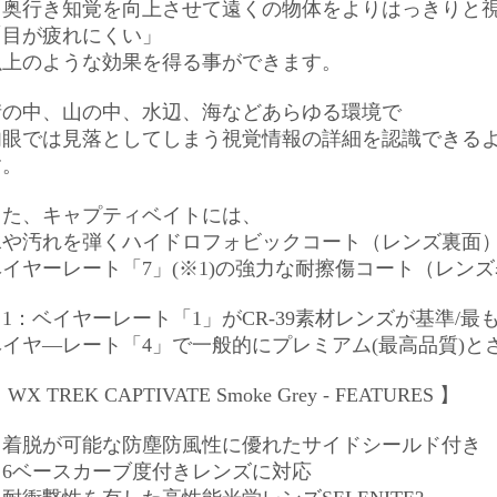
「奥行き知覚を向上させて遠くの物体をよりはっきりと
「目が疲れにくい」
以上のような効果を得る事ができます。
街の中、山の中、水辺、海などあらゆる環境で
肉眼では見落としてしまう視覚情報の詳細を認識できる
す。
また、キャプティベイトには、
水や汚れを弾くハイドロフォビックコート（レンズ裏面
ベイヤーレート「7」(※1)の強力な耐擦傷コート（レン
※1：ベイヤーレート「1」がCR-39素材レンズが基準/
ベイヤ―レート「4」で一般的にプレミアム(最高品質)と
 WX TREK CAPTIVATE Smoke Grey - FEATURES 】
・着脱が可能な防塵防風性に優れたサイドシールド付き
・6ベースカーブ度付きレンズに対応