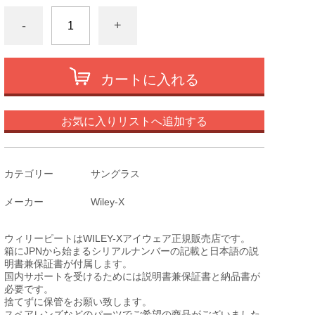
-
+
カートに入れる
お気に入りリストへ追加する
カテゴリー
サングラス
メーカー
Wiley-X
ウィリーピートはWILEY-Xアイウェア正規販売店です。
箱にJPNから始まるシリアルナンバーの記載と日本語の説
明書兼保証書が付属します。
国内サポートを受けるためには説明書兼保証書と納品書が
必要です。
捨てずに保管をお願い致します。
スペアレンズなどのパーツでご希望の商品がございました