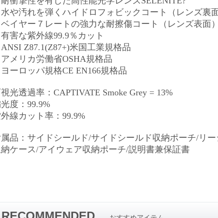
耐衝撃性を有した高性能光学レンズSELENITE?
・水や汚れを弾くハイドロフォビックコート（レンズ裏
・ベイヤー７レートの強力な耐擦傷コート（レンズ表面
有害な紫外線99.9％カット
ANSI Z87.1(Z87+)米国工業規格品
・アメリカ労働省OSHA規格品
ヨーロッパ規格CE EN166規格品
視光透過率：CAPTIVATE Smoke Grey = 13%
光度：99.9%
外線カット率：99.9%
付属品：サイドシールド/サイドシールド収納ポーチ/リー
収納ケース/アイウェア収納ポーチ/説明書兼保証書
RECOMMENDED
おすすめアイテム