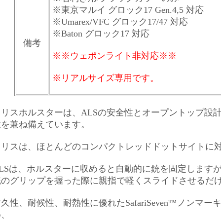
※東京マルイ グロック17 Gen.4,5 対応
※Umarex/VFC グロック17/47 対応
※Baton グロック17 対応
備考
※
※ウェポンライト非対応※※
※リアルサイズ専用です。
ソリスホルスターは、ALSの安全性とオープントップ設
性を兼ね備えています。
ソリスは、ほとんどのコンパクトレッドドットサイトに
ALSは、ホルスターに収めると自動的に銃を固定します
銃のグリップを握った際に親指で軽くスライドさせるだ
久性、耐候性、耐熱性に優れたSafariSeven™ノン
め、