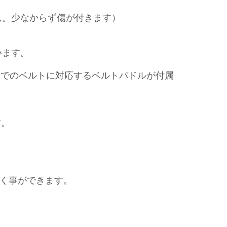
ん。少なからず傷が付きます）
います。
m)までのベルトに対応する
ベルトパドルが付属
、
す。
に銃を抜く事ができます。