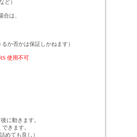
-2 など）
う場合は、
できるか否かは保証しかねます）
MRS 使用不可
で前後に動きます。
さくできます。
を詰めても良し）