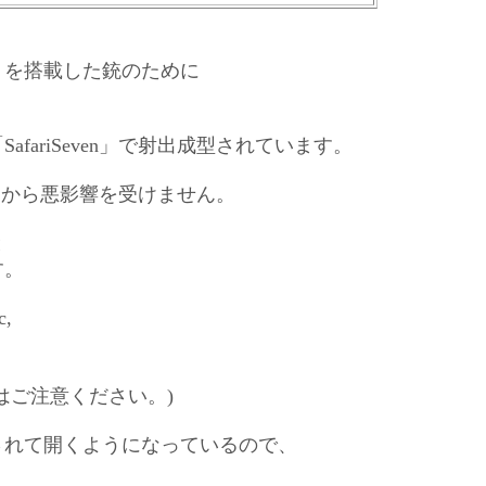
トを搭載した銃のために
ariSeven」で射出成型されています。
的要因から悪影響を受けません。
と
す。
c,
はご注意ください。)
されて開くようになっているので、