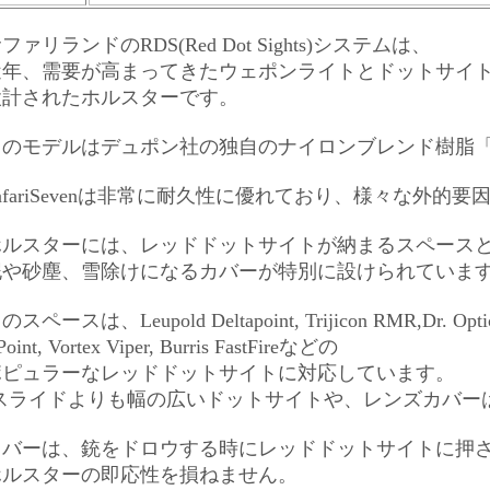
ファリランドのRDS(Red Dot Sights)システムは、
近年、需要が高まってきたウェポンライトとドットサイ
設計されたホルスターです。
のモデルはデュポン社の独自のナイロンブレンド樹脂「Saf
afariSevenは非常に耐久性に優れており、様々な外
ホルスターには、レッドドットサイトが納まるスペース
泥や砂塵、雪除けになるカバーが特別に設けられていま
のスペースは、Leupold Deltapoint, Trijicon RMR,Dr. Opti
Point, Vortex Viper, Burris FastFireなどの
ポピュラーなレッドドットサイトに対応しています。
(スライドよりも幅の広いドットサイトや、レンズカバー
カバーは、銃をドロウする時にレッドドットサイトに押
ホルスターの即応性を損ねません。