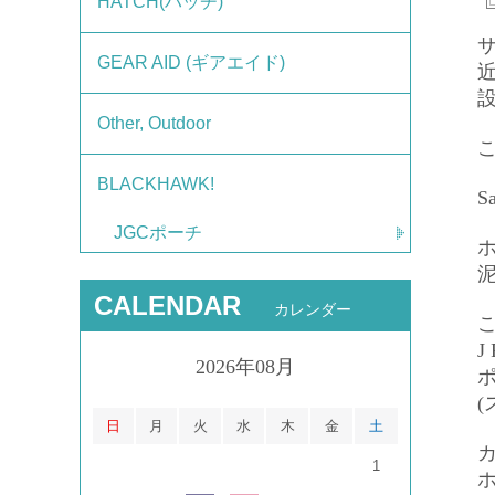
HATCH(ハッチ)
サ
GEAR AID (ギアエイド)
Other, Outdoor
こ
BLACKHAWK!
S
JGCポーチ
CALENDAR
カレンダー
こ
J 
2026年08月
日
月
火
水
木
金
土
1