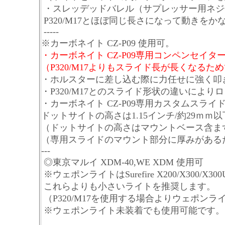
・スレッデッドバレル（サプレッサー用ネジ
P320/M17とほぼ同じ長さになって動きを
-----
※カーボネイト CZ-P09 使用可。
・カーボネイト CZ-P09専用コンペンセイタ
（P320/M17よりもスライド長が長くなるた
・ホルスターに差し込む際に力任せに強く叩
・P320/M17とのスライド形状の違いによ
・カーボネイト CZ-P09専用カスタムスラ
ドットサイトの高さは1.15インチ/約29ｍ
（ドットサイトの高さはマウントベース含ま
（専用スライドのマウント部分に厚みがある
---
◎東京マルイ XDM-40,WE XDM 使用可
※ウェポンライトはSurefire X200/X300/X3
これらよりも小さいライトを推奨します。
（P320/M17を使用する場合よりウェポン
※ウェポンライト未装着でも使用可能です。