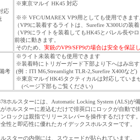
※東京マルイ HK45 対応
対応
※※ VFC/UMAREX VP9用としても使用できま
銃
（VP9に装着するライトは、Surefire X300U
（VP9にライトを装着してもHK45とバレル長
前後に動きます。
そのため、
実銃のVP9/SFP9の場合は安全を保
※ライト未装着でも使用できます
※装着時にトリガーガード下部より下へはみ出す
備考
(例：ITI M6,Streamlight TLR-2,Surefire X400など)
※東京マルイHK45タクティカルは対応していま
(ページ下部もご覧ください)
378ホルスターには、Automatic Locking System (A
銃がホルスターに差込むだけで排莢口にロックが自動で
アンロックは親指でリリースレバーを操作するだけです
安全性と即応性に優れたカイデックスホルスターです。
ホルスターの内側には、スウェードが貼られています。