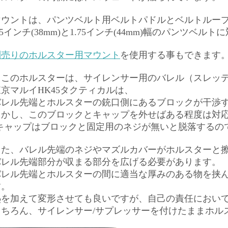
マウントは、パンツベルト用ベルトパドルとベルトルー
.5インチ(38mm)と1.75インチ(44mm)幅のパンツベル
別売りのホルスター用マウント
を使用する事もできます
※このホルスターは、サイレンサー用のバレル（スレッ
東京マルイHK45タクティカルは、
バレル先端とホルスターの銃口側にあるブロックが干渉
しかし、このブロックとキャップを外せばある程度は対
(キャップはブロックと固定用のネジが無いと脱落するの
また、バレル先端のネジやマズルカバーがホルスターと
バレル先端部分が収まる部分を広げる必要があります。
バレル先端とホルスターの間に適当な厚みのある物を挟
す。
熱を加えて変形させても良いですが、自己の責任におい
もちろん、サイレンサー/サプレッサーを付けたままホル