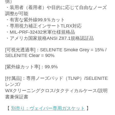
側）
・装用者（着用者）や目的に応じて自由なノーズ
調整が可能
・有害な紫外線99.9％カット
・専用視力補正インサートTLRX対応
・MIL-PRF-32432米軍仕様規格品
・アメリカ国家規格ANSI Z87.1規格認証品
[可視光透過率]：SELENITE Smoke Grey = 15% /
SELENITE Clear = 90%
[紫外線カット率]：99.9%
[付属品]：専用ノーズパッド（TLNP）/SELENITE
レンズ/
WXクリーニングクロス/タクティカルケース/説明
書兼保証書
【
別売り：ヴェイパー専用ガスケット
】