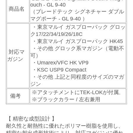
ouch - GL 9-40
商品名
（ブレードテック シグネチャー ダブル
マグポーチ - GL 9-40 ）
・東京マルイ ガスブローバック グロッ
ク17/22/34/19/26/18C
・東京マルイ ガスブローバック HK45
・その他 グロック系マガジン（電動不
対応マ
可）
ガジン
・Umarex/VFC HK VP9
・KSC USP9 Compact
・その他 上記と同程度のサイズのマガ
ジン
※アタッチメントにTEK-LOKが付属
。
備考
※ブラックカラー / 左右兼用
【
精密な成型設計
】
耐久性と耐熱性に優れたポリマー樹脂を使用し、