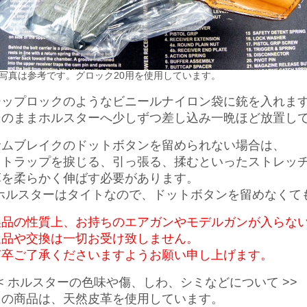
写真は参考です。グロック20用を使用しています。
ジップロックのようなビニールナイロン袋に銃を入れま
そのままホルスターへ少しずつ差し込み一晩ほど放置し
サムブレイクのドットボタンを留められない場合は、
ストラップを捩じる、引っ張る、揉むといったストレッ
革を柔らかく伸ばす必要があります。
(ホルスターはタイトなので、ドットボタンを留めなくて
製品の性質上、お持ちのエアガンやモデルガンが入らな
返品や交換は一切お受け致しません。
何卒ご了承くださいますようお願い申し上げます。
<< ホルスターの色味や傷、しわ、シミなどについて >>
この商品は、天然皮革を使用しています。