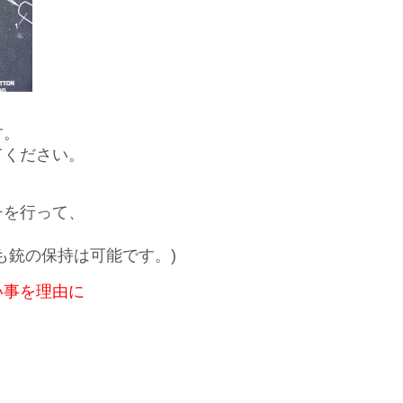
す。
てください。
チを行って、
も銃の保持は可能です。)
い事を理由に