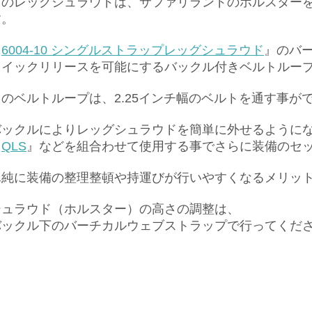
このレッグシュラウドは、サファリランドのホルスター
す。
『
6004-10 シングルストラップレッグシュラウド
』の
バ
クイックリリースを可能にするバックル付きベルトルー
この
ベルトループは、
2.25インチ幅のベルトを通す事が
バックルによりレッグシュラウドを簡単に外せるように
『
QLS
』などを組合わせて使用する事でさらに装備のセ
単純に装備の整理整頓や持運びが行いやすくなるメリッ
シュラウド（ホルスター）の高さの調整は、
バックル下のバーチカルウェブストラップで行ってくだ