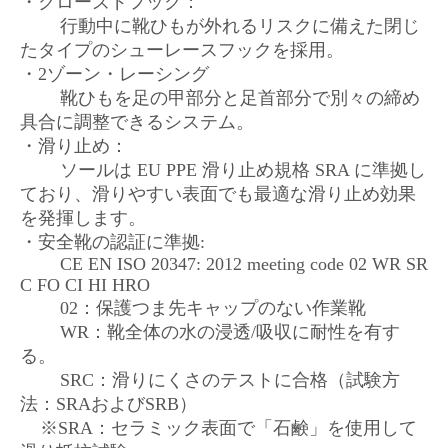
・クローズドフック：
行動中に靴ひもが外れるリスクに備えた閉じ
たタイプのシューレースフックを採用。
・2ゾーン・レーシング
靴ひもを足の甲部分と足首部分で別々の締め
具合に調整できるシステム。
・滑り止め：
ソールは EU PPE 滑り止め規格 SRA に準拠し
ており、滑りやすい表面でも最適な滑り止め効果
を発揮します。
・安全靴の認証に準拠:
CE EN ISO 20347: 2012 meeting code 02 WR SR
C FO CI HI HRO
02：保護つま先キャップのない作業靴
WR：靴全体の水の浸透/吸収に耐性を有す
る。
SRC：滑りにくさのテストに合格（試験方
法：SRAおよびSRB）
※SRA：セラミック表面で「石鹸」を使用して