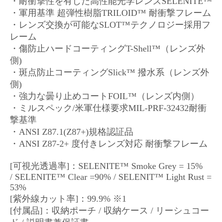
・耐衝撃性を有した高性能光学レンズSELENITE™
・軍用基準 超弾性樹脂TRILOID™ 耐衝撃フレーム
・レンズ交換が可能なSLOT™テクノロジー採用フ
レーム
・傷防止ハードコーティングT-Shell™（レンズ外
側)
・斑点防止コーティングSlick™ 撥水系（レンズ外
側)
・強力な曇り止めコートFOIL™（レンズ内側）
・ミルスペック/米軍仕様要求MIL-PRF-32432耐衝
撃基準
・ANSI Z87.1(Z87+)規格認証品
・ANSI Z87-2+ 度付きレンズ対応 耐衝撃フレーム
[可視光透過率]：SELENITE™ Smoke Grey = 15%
/ SELENITE™ Clear =90% / SELENIT™ Light Rust =
53%
[紫外線カット率]：99.9% ※1
[付属品]：収納ポーチ / 収納ケース / リーシュコー