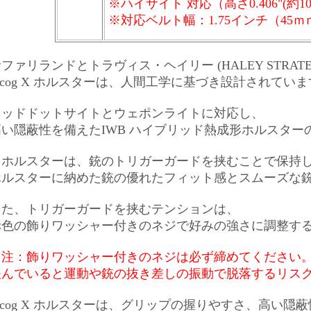
※ハイサイト 対応（高さ0.406"(約1
※対応ベルト幅：1.75インチ（45
ファリランドとトラヴィス・ヘイリー (HALEY STRATE
ncog X ホルスターは、人間工学に基づき設計されてい
レッドドットサイトとウェポンライトに対応し、
高い隠蔽性を備えたIWB ハイブリッド熱成形ホルスタ
当ホルスターは、銃のトリガーガードを挟むことで保持
ホルスターに納めた銃の優れたフィット感とスムーズな
また、トリガーガードを挟むテンションは、
赤色の飾りワッシャー付きのネジで好みの強さに調整す
（注：飾りワッシャー付きのネジは
必ず締めて
ください
緩んでいると運動や銃の抜き差しの振動で脱落するリス
ncog X ホルスターは、グリップの握りやすさ、高い隠