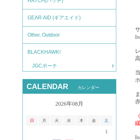
HATCH(ハッチ)
GEAR AID (ギアエイド)
サ
Other, Outdoor
I
BLACKHAWK!
JGCポーチ
CALENDAR
カレンダー
2026年08月
日
月
火
水
木
金
土
1
I