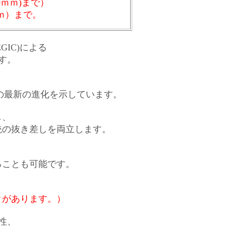
0ｍｍ)まで）
ｍｍ）まで。
GIC)による
ます。
ーの最新の進化を示しています。
し、
銃の抜き差しを両立します。
ることも可能です。
。
クがあります。）
蔽性、