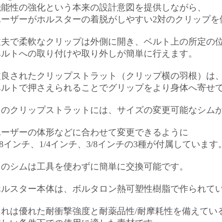
機能性の強化という本来の設計意図を提供しながら、
ユーザーがホルスターの着脱がしやすい2対のクリップを
丈夫で柔軟なクリップは外側に開き、ベルト上の所定の
ベルトへの取り付けや取り外しが簡単に行えます。
改良されたクリップストラット（クリップ横の羽根）は
ベルトで押さえられることでグリップをより身体へ寄せ
このクリップストラットには、サイズの変更可能なシム
ユーザーの体形などに合わせて変更できるように
/8インチ、1/4インチ、3/8インチの3種が付属しています
このシムは工具を使わずに簡単に交換可能です。
ホルスター本体は、ボルタロン熱可塑性樹脂で作られて
これは優れた耐衝撃強度と耐薬品性/耐摩耗性を備えてい