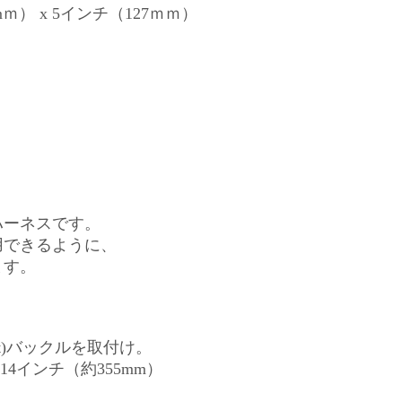
mｍ） x 5インチ（127ｍｍ）
】
ハーネスです。
用できるように、
ます。
ount)バックルを取付け。
4インチ（約355mm）