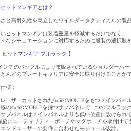
◎ヒットマンギアとは？
軽さと高耐久性を両立したワイルダータクティカルの製
薄いヒットマンギアは装着重量を軽減するだけでなく、
様々なシチュエーションに対応するために服装の選択肢
 ヒットマンギア フルラック 】
1インチのバックルにより市販されているショルダーハー
ほとんどのプレートキャリアに
安全に取り付けることが
◎仕様：
・レーザーカットされた6x5のMOLLEをもつメインパネ
両脇の4x4のMOLLEを持つサブパネルで一つのフルラッ
・サブパネルはメインパネルよりも低い位置に設けられ
両脇にユーティリティーポーチやマグポーチを取付けて
・エンドユーザーの要件に合わせたモジュール設計。