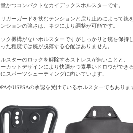
軽量かつコンパクトなカイデックスホルスターです。
トリガーガードを挟むテンションと戻り止めによって銃
テンションの強さは、ネジにより調整が可能です。
ロック機構がないホルスターですがしっかりと銃を保持
走った程度では銃が脱落する心配はありません。
ホルスターのロックを解除するストレスが無いことと、
ローカットデザインにより快適かつ素早いドロウができ
特にスポーツシューティングに向いています。
DPAやUSPSAの承認を受けているホルスターでもありま