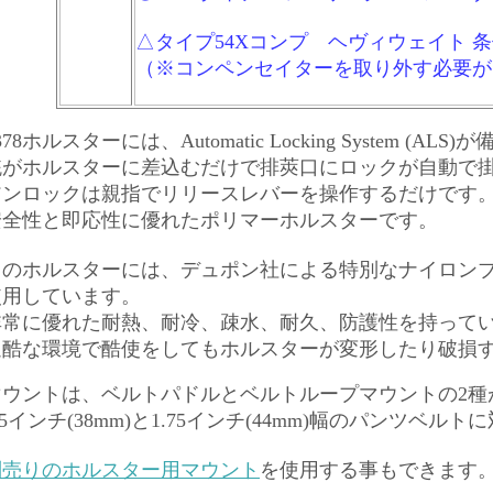
△タイプ54Xコンプ ヘヴィウェイト 
（※コンペンセイターを取り外す必要が
378ホルスターには、Automatic Locking System (A
銃がホルスターに差込むだけで排莢口にロックが自動で
アンロックは親指でリリースレバーを操作するだけです
安全性と即応性に優れたポリマーホルスターです。
のホルスターには、デュポン社による特別なナイロンブレンド" S
使用しています。
非常に優れた耐熱、耐冷、疎水、耐久、防護性を持って
過酷な環境で酷使をしてもホルスターが変形したり破損
マウントは、ベルトパドルとベルトループマウントの2種
.5インチ(38mm)と1.75インチ(44mm)幅のパンツベル
別売りのホルスター用マウント
を使用する事もできます