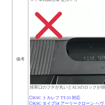
備考
排莢口のフチが丸いとALSのロックが
◎KSC トカレフ TT-33 対応
◎KSC タイプ54 アーリークローン ヘ