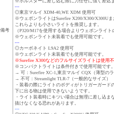
※ホルスターに差し込む際に力任せに強く差込
---
◎東京マルイ XDM-40,WE XDM 使用可
※ウェポンライトはSurefire X200/X300/X300
これらよりも小さいライトを推奨します。
備考
（P320/M17を使用する場合よりウェポンライ
※ウェポンライト未装着でも使用可能です。
---
◎カーボネイト L9A2 使用可
※ウェポンライト未装着でも使用可能です。
※Surefire X300などのフルサイズライトは使用
※コンパクトライトは条件付きで使用可能です
→ 可：Surefire XC-1,東京マルイ CQX（薄型
→ 不可：Streamlight TLR-7（一般的なサイズ）
・装着の際にライトのボディがトリガーガード
下に出る物は使用できないようです。
・ライト装着時にキツい場合は無理に差し込ま
抜けなくなる恐れがあります。
---