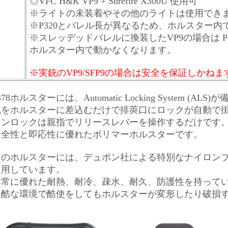
◎
VFC H&K VP9 +
Surefire X300U 使用可
※ライトの未装着やその他のライトは使用できま
※P320とバレル長が異なるため、ホルスター内で
※スレッデッドバレルに換装したVP9の場合は
ホルスター内で動かなくなります。
※実銃のVP9/SFP9の場合は安全を保証しかね
378ホルスターには、Automatic Locking System (A
銃をホルスターに差込むだけで排莢口にロックが自動で
アンロックは親指でリリースレバーを操作するだけです
安全性と即応性に優れたポリマーホルスターです。
のホルスターには、デュポン社による特別なナイロンブレンド" S
使用しています。
非常に優れた耐熱、耐冷、疎水、耐久、防護性を持って
過酷な環境で酷使をしてもホルスターが変形したり破損