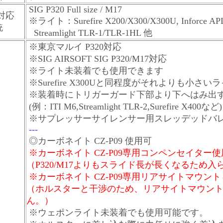
SIG P320 Full size / M17
対応
※ライト：Surefire X200/X300/X300U, Inforce AP
銃
Streamlight TLR-1/TLR-1HL 他
※東京マルイ P320対応
※SIG AIRSOFT SIG P320/M17対応
※ライト未装着でも使用できます
※Surefire X300Uと同程度がそれよりも小
※装着時にトリガーガード下部より下へはみ出
(例：ITI M6,Streamlight TLR-2,Surefire X400など)
※サプレッサーサイレンサー用スレッデッドバ
---
◎カーボネイト CZ-P09 使用可
※カーボネイト CZ-P09専用コンペンセイター
（P320/M17よりもスライド長が長くなるため
※カーボネイト CZ-P09専用
リアサイトマウント
（ホルスターと干渉のため、リアサイトマウン
ん。）
※ウェポンライト未装着でも使用可能です。