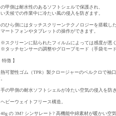
手の甲側は耐水性のあるソフトシェルで保護され、
寒い天候での作業中に冷たい風の侵入を防ぎます。
手のひら側にはタッチスクリーンテクノロジーを搭載し
スマートフォンやタブレットの操作ができます。
（※スクリーンに貼られたフィルムによっては感度が悪
（※タッチセンサーの調整やグローブモード（手袋モー
 特徴 】
・熱可塑性ゴム（TPR）製クロージャーのベルクロで袖
す。
・手の甲側の耐水ソフトシェルが冷たい空気の侵入を防
・ヘビーウェイトフリース構造。
40g の 3M? シンサレート? 高機能中綿素材が暖か