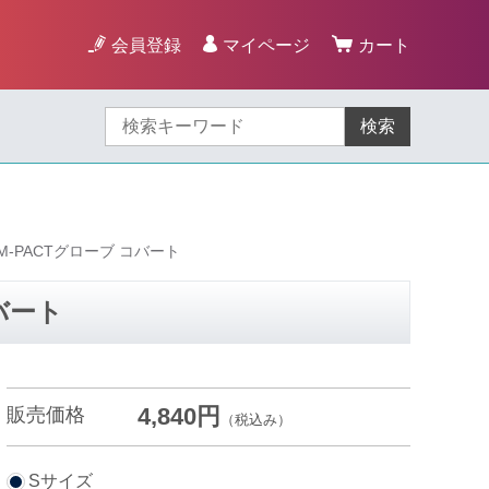
会員登録
マイページ
カート
検索
-PACTグローブ コバート
バート
4,840円
販売価格
（税込み）
Sサイズ