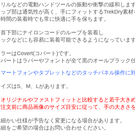
ドリルなどの電動ハンドツールの振動や衝撃の緩和しま
トップ部は通気性が高く、手にフィットするTrekDry素
長時間の装着時でも常に快適に手を保ちます。
手首下部にナイロンコードのループを装着し
フックなどにも容易に装着可能できるようになっていま
ラーはCovert(コバート)です。
コバートはラバーやフォントが全て黒のオールブラック
スマートフォンやタブレットなどのタッチパネル操作に
サイズはS、M、Lがあります。
※オリジナルやファストフィット
と比較すると若干大き
ご注文前に商品画像のサイズ目安に従って、手の大きさ
※細かい仕様が予告なく変更になる場合があります。
詳細をご希望の場合はお問い合わせください。