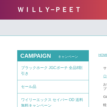
ＷＩＬＬＹ−ＰＥＥＴ
CAMPAIGN
HOM
キャンペーン
ブラックホーク JGCポーチ 全品8割
サ
引き
◎
お
セール品
ブ
G
ワイリーエックス セイバー OD 送料
軽
無料キャンペーン