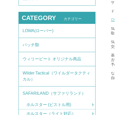
サ
ド
CATEGORY
カテゴリー
◎
S
LOWA(ローバー)
取
S
パッチ類
交
基
ウィリーピート オリジナル商品
古
予
Wilder Tactical（ワイルダータクティ
な
自
カル）
SAFARILAND（サファリランド）
ホルスター (ピストル用)
ホルスター（ライト対応）