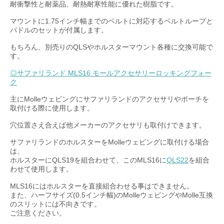
耐衝撃性と耐薬品、耐熱耐寒性能に優れた樹脂です。
マウントに1.75インチ幅までのベルトに対応するベルトループと
パドルのセットが付属します。
もちろん、別売りのQLSやホルスターマウント各種に交換可能で
す。
◎サファリランド MLS16 モールアクセサリーロッキングフォー
ク
主にMolleウェビングにサファリランドのアクセサリやポーチを
取付ける際に使用します。
穴位置さえ合えば他メーカーのアクセサリも取付けできます。
サファリランドのホルスターをMolleウェビングに取付ける場合
は、
ホルスターにQLS19を組合わせて、このMLS16に
QLS22
を組合
わせて使用します。
MLS16にはホルスターを直接組合わせる事はできません。
また、ハーフサイズ(0.5インチ幅)のMolleウェビングやMolle互換
のスリットには不向きです。
ご注意ください。