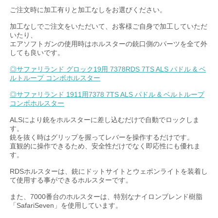
ご注文時に加工有りと加工なしをお選びください。
加工なしでご注文をいただいて、お客様ご自身で加工していただ
いたり、
エアソフトガンの使用時はホルスターの銃口側のパーツを全て外
しても良いです。
◎サファリランド グロック19用 7378RDS 7TS ALS パドル & ベ
ルトループ コンボホルスター
◎サファリランド 1911用7378 7TS ALS パドル & ベルトループ
コンボホルスター
ALSにより銃をホルスターに差し込むだけで自動でロックしま
す。
銃を抜く時はグリップを握ってレバーを操作するだけです。
直観的に操作できるため、安全性だけでなく即応性にも優れま
す。
RDSホルスターは、銃にドットサイトとウェポンライトを装着し
て使用する事ができるホルスターです。
また、7000番台のホルスターは、特別なナイロンブレンド樹脂
「SafariSeven」を使用しています。