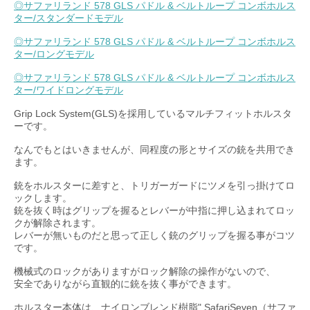
◎サファリランド 578 GLS パドル & ベルトループ コンボホルス
ター/スタンダードモデル
◎サファリランド 578 GLS パドル & ベルトループ コンボホルス
ター/ロングモデル
◎サファリランド 578 GLS パドル & ベルトループ コンボホルス
ター/ワイドロングモデル
Grip Lock System(GLS)を採用しているマルチフィットホルスタ
ーです。
なんでもとはいきませんが、同程度の形とサイズの銃を共用でき
ます。
銃をホルスターに差すと、トリガーガードにツメを引っ掛けてロ
ックします。
銃を抜く時はグリップを握るとレバーが中指に押し込まれてロッ
クが解除されます。
レバーが無いものだと思って正しく銃のグリップを握る事がコツ
です。
機械式のロックがありますがロック解除の操作がないので、
安全でありながら直観的に銃を抜く事ができます。
ホルスター本体は、ナイロンブレンド樹脂" SafariSeven（サファ