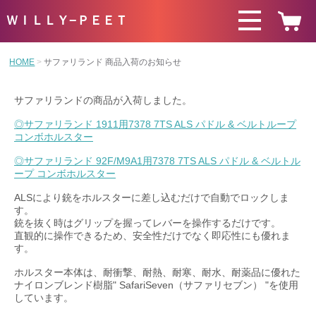
ＷＩＬＬＹ−ＰＥＥＴ
HOME
サファリランド 商品入荷のお知らせ
サファリランドの商品が入荷しました。
◎サファリランド 1911用7378 7TS ALS パドル & ベルトループ
コンボホルスター
◎サファリランド 92F/M9A1用7378 7TS ALS パドル & ベルトル
ープ コンボホルスター
ALSにより銃をホルスターに差し込むだけで自動でロックしま
す。
銃を抜く時はグリップを握ってレバーを操作するだけです。
直観的に操作できるため、安全性だけでなく即応性にも優れま
す。
ホルスター本体は、耐衝撃、耐熱、耐寒、耐水、耐薬品に優れた
ナイロンブレンド樹脂" SafariSeven（サファリセブン） "を使用
しています。